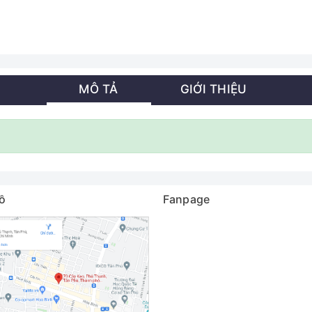
MÔ TẢ
GIỚI THIỆU
ồ
Fanpage