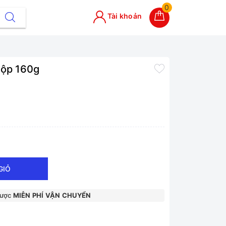
0
Tài khoản
ộp 160g
GIỎ
được
MIỄN PHÍ VẬN CHUYỂN