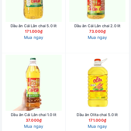
Dầu ăn Cái Lân chai 5.0 lít
Dầu ăn Cái Lân chai 2.0 lít
171.000₫
73.000₫
Mua ngay
Mua ngay
Dầu ăn Cái Lân chai 1.0 lít
Dầu ăn Olita chai 5.0 lít
37.000₫
171.000₫
Mua ngay
Mua ngay