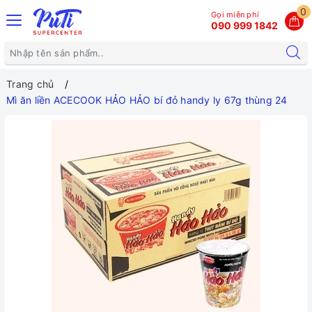
0
Gọi miễn phí
090 999 1842
Trang chủ
Mì ăn liền ACECOOK HẢO HẢO bí đỏ handy ly 67g thùng 24