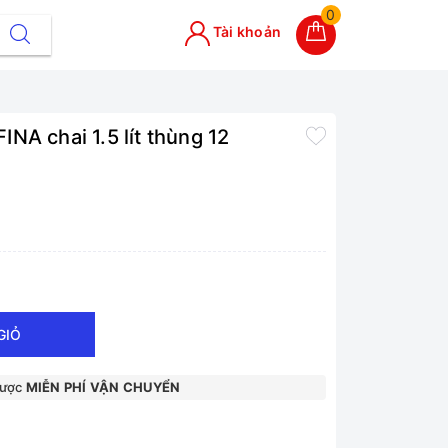
0
Tài khoản
NA chai 1.5 lít thùng 12
GIỎ
được
MIỄN PHÍ VẬN CHUYỂN