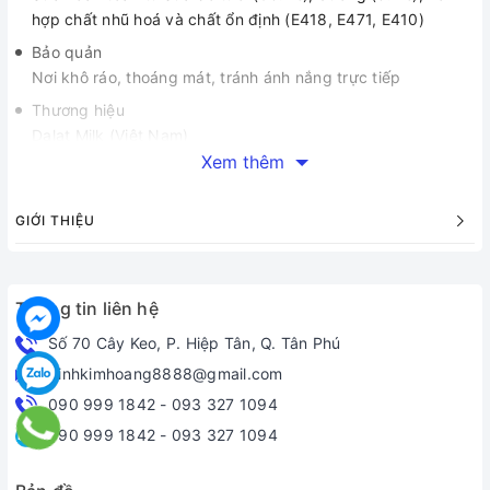
hợp chất nhũ hoá và chất ổn định (E418, E471, E410)
Bảo quản
Nơi khô ráo, thoáng mát, tránh ánh nắng trực tiếp
Thương hiệu
Dalat Milk (Việt Nam)
Xem thêm
Sản xuất tại
Việt Nam
GIỚI THIỆU
Thông tin liên hệ
Số 70 Cây Keo, P. Hiệp Tân, Q. Tân Phú
dinhkimhoang8888@gmail.com
090 999 1842
-
093 327 1094
090 999 1842
-
093 327 1094