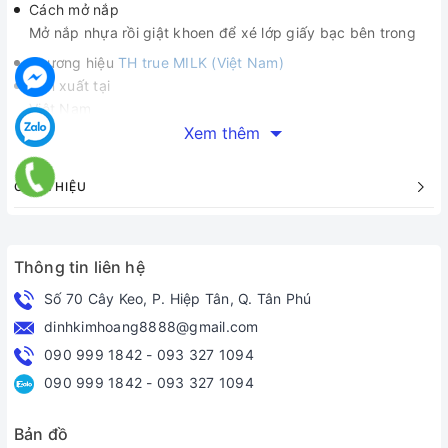
Cách mở nắp
Mở nắp nhựa rồi giật khoen để xé lớp giấy bạc bên trong
Thương hiệu
TH true MILK (Việt Nam)
Sản xuất tại
Việt Nam
Xem thêm
Thành phần và công dụng:
Sản phẩm có hương vị thơm ngon, hấp dẫn với thành
GIỚI THIỆU
phần: Sữa hoàn toàn từ sữa bò tươi (96%), đường tinh
luyện (3,8%), chất ổn định dùng cho thực phẩm..
Sử dụng hoàn toàn sữa tươi sạch nguyên chất của trang
trại TH với dây chuyền sản xuất hiện đại và đảm bảo an
Thông tin liên hệ
toàn vệ sinh thực phẩm.
Số 70 Cây Keo, P. Hiệp Tân, Q. Tân Phú
dinhkimhoang8888@gmail.com
090 999 1842
-
093 327 1094
090 999 1842
-
093 327 1094
Bản đồ